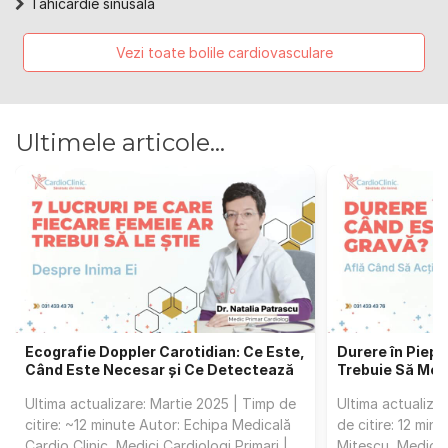
Tahicardie sinusală
Vezi toate bolile cardiovasculare
Ultimele articole...
Ecografie Doppler Carotidian: Ce Este,
Durere în Piept 
Când Este Necesar și Ce Detectează
Trebuie Să Merg
Ultima actualizare: Martie 2025 | Timp de
Ultima actualiza
citire: ~12 minute Autor: Echipa Medicală
de citire: 12 min
Cardio Clinic, Medici Cardiologi Primari |
Mitescu, Medic C