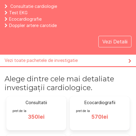
Consultatie cardiologie
Test EKG
Ecocardiografie
Doppler artere carotide
Vezi Detalii
Vezi toate pachetele de investigatie
Alege dintre cele mai detaliate
investigații cardiologice.
Consultatii
Ecocardiografii
pret de la
pret de la
350lei
570lei