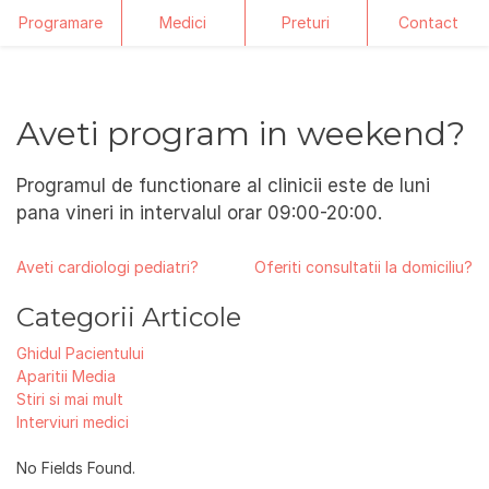
Programare
Medici
Preturi
Contact
Skip
to
content
Aveti program in weekend?
Programul de functionare al clinicii este de luni
pana vineri in intervalul orar 09:00-20:00.
Navigare
Aveti cardiologi pediatri?
Oferiti consultatii la domiciliu?
în
Categorii Articole
articole
Ghidul Pacientului
Aparitii Media
Stiri si mai mult
Interviuri medici
No Fields Found.