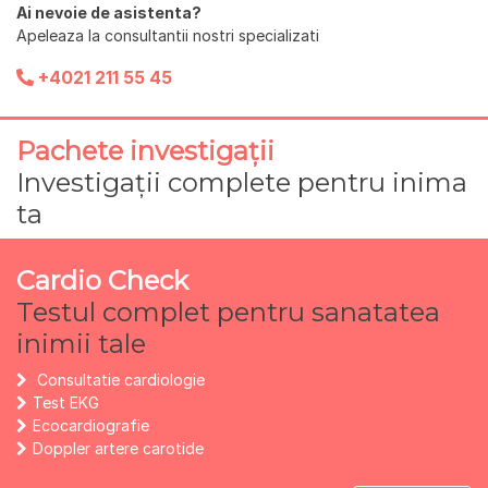
Ai nevoie de asistenta?
Apeleaza la consultantii nostri specializati
+4021 211 55 45
Pachete investigații
Investigații complete pentru inima
ta
Cardio Check
Testul complet pentru sanatatea
inimii tale
Consultatie cardiologie
Test EKG
Ecocardiografie
Doppler artere carotide