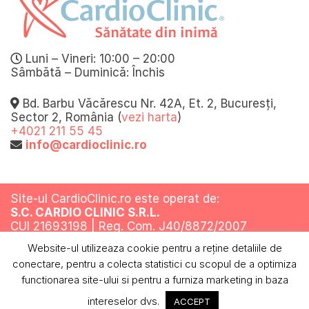
Luni – Vineri: 10:00 – 20:00
Sâmbătă – Duminică: Închis
Bd. Barbu Văcărescu Nr. 42A, Et. 2, Bucuresți,
Sector 2, România (
vezi harta
)
+4021 211 55 45
info@cardioclinic.ro
Site-ul CardioClinic.ro este operat de:
S.C. CARDIO CLINIC S.R.L.
CUI 21693198 | Reg. Com. J40/8872/2007
Website-ul utilizeaza cookie pentru a reţine detaliile de
Toate drepturile rezervate @ 2019
conectare, pentru a colecta statistici cu scopul de a optimiza
Termeni si conditii
Politica de confidentialitate
Politica cookies
ANPC
functionarea site-ului si pentru a furniza marketing in baza
intereselor dvs.
ACCEPT