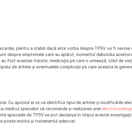
icardie, pentru a stabili dacă este vorba despre TPSV va fi nevoie
ănunt despre simptomele care au apărut, momentul debutului acestor
are au fost acestea tratate, medicația pe care o urmează, stilul de viaț
ipului de aritmie și eventualele complicații pe care aceasta le gener
rie. Cu ajutorul ei se va identifica tipul de aritmie și modificările ele
a ca medicul specialist să recomande și realizarea unei
electrocardiog
mite episoade de TPSV se pot declanșa în timpul acestei investigații 
e poate institui și tratamentul adecvat.