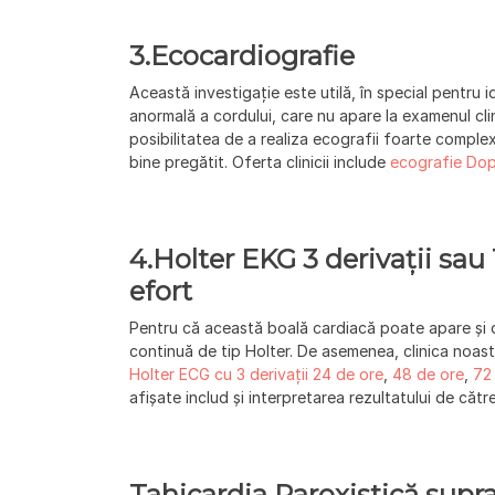
3.
Ecocardiografie
Această investigație este utilă, în special pentru 
anormală a cordului, care nu apare la examenul clin
posibilitatea de a realiza ecografii foarte comple
bine pregătit. Oferta clinicii include
ecografie Dop
4.
Holter EKG 3 derivații sau 
efort
Pentru că această boală cardiacă poate apare și 
continuă de tip Holter. De asemenea, clinica noastr
Holter ECG cu 3 derivații 24 de ore
,
48 de ore
,
72
afișate includ și interpretarea rezultatului de către
Tahicardia Paroxistică supr