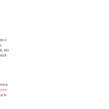
 de o
a,
ă, etc.
ează.
ctrice
rame
și în