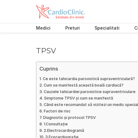
Medici
Preturi
Specialitati
C
Skip
to
content
TPSV
Cuprins
Ce este tahicardia paroxistică supraventriculară?
Cum se manifestă această boală cardiacă?
Cauzele tahicardiei paroxistice supraventriculare
Simptome TPSV și cum se manifestă
Când este recomandat să vizitezi un medic special
Factori de risc
Diagnostic și protocol TPSV
1.Consultație
2.Electrocardiogramă
3.Ecocardiografie