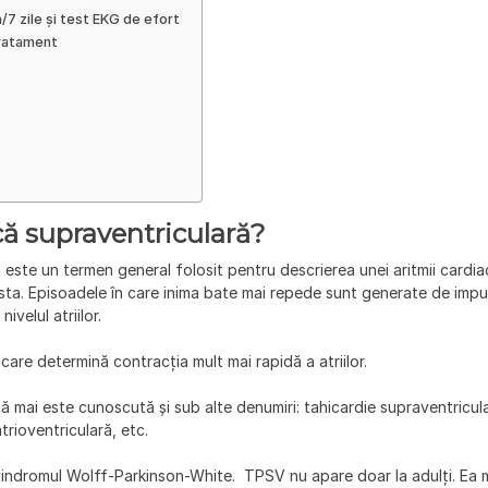
/7 zile și test EKG de efort
tratament
că supraventriculară?
este un termen general folosit pentru descrierea unei aritmii cardia
esta. Episoadele în care inima bate mai repede sunt generate de impul
ivelul atriilor.
are determină contracția mult mai rapidă a atriilor.
că mai este cunoscută și sub alte denumiri: tahicardie supraventricul
atrioventriculară, etc.
sindromul Wolff-Parkinson-White. TPSV nu apare doar la adulți. Ea 