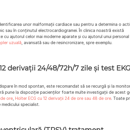
identificarea unor malformații cardiace sau pentru a determina o acti
ic sau în conținutul electrocardiogramei. În clinica noastră există
xe cu ajutorul celor mai moderne aparate și cu ajutorul unui personal
pler uzuală
, avansată sau de resincronizare, spre exemplu.
12 derivații 24/48/72h/7 zile și test EK
dispare în mod spontan, este recomandat să se recurgă și la monito
ă pune la dispoziție pacienților foarte multe investigații de acest g
 de ore
,
Holter ECG cu 12 derivații 24 de ore
sau 48 de ore
. Toate pr
 medicului specialist.
aventriculară (TPSV) tratament