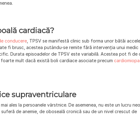
emenea.
oală cardiacă?
i de conducere
, TPSV se manifestă clinic sub forma unor bătăi accel
ate fi brusc, acestea putându-se remite fără intervenția unui medic
ific. Durata episoadelor de TPSV este variabilă. Acestea pot fi de 
ă foarte mult dacă există boli cardiace asociate precum
cardiomiopa
ice supraventriculare
 mai ales la persoanele vârstnice. De asemenea, nu este un lucru neo
re suferă de anemie, de oboseală cronică sau de un nivel crescut de