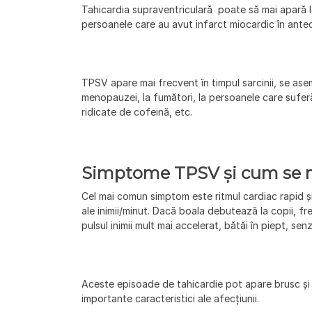
Tahicardia supraventriculară
poate să mai apară l
persoanele care au avut infarct miocardic în ant
TPSV apare mai frecvent în timpul sarcinii, se as
menopauzei, la fumători, la persoanele care suferă
ridicate de cofeină, etc.
Simptome TPSV și cum se 
Cel mai comun simptom este ritmul cardiac rapid și
ale inimii/minut. Dacă boala debutează la copii, f
pulsul inimii mult mai accelerat, bătăi în piept, senz
Aceste episoade de tahicardie pot apare brusc și 
importante caracteristici ale afecțiunii.