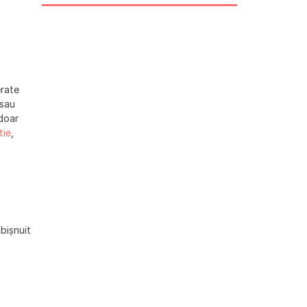
erate
 sau
doar
tie
,
bișnuit