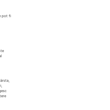
 pot fi
ste
al
vârsta,
i,
gesc
tere