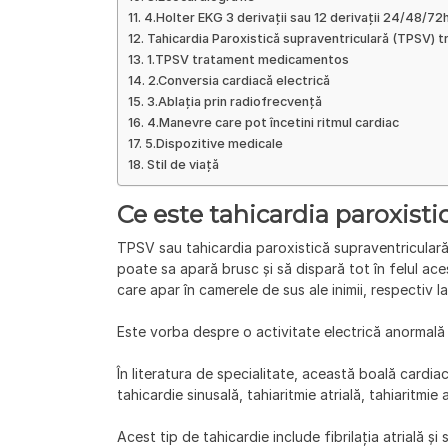
4.Holter EKG 3 derivații sau 12 derivații 24/48/72h
Tahicardia Paroxistică supraventriculară (TPSV) 
1.TPSV tratament medicamentos
2.Conversia cardiacă electrică
3.Ablația prin radiofrecvență
4.Manevre care pot încetini ritmul cardiac
5.Dispozitive medicale
Stil de viață
Ce este tahicardia paroxisti
TPSV sau tahicardia paroxistică supraventriculară 
poate sa apară brusc și să dispară tot în felul ac
care apar în camerele de sus ale inimii, respectiv la n
Este vorba despre o activitate electrică anormală c
În literatura de specialitate, această boală cardia
tahicardie sinusală, tahiaritmie atrială, tahiaritmie 
Acest tip de tahicardie include
fibrilația atrială
și 