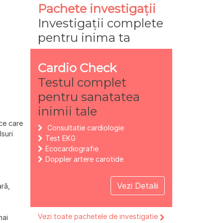
Pachete investigații
Investigații complete
pentru inima ta
Cardio Check
Testul complet
pentru sanatatea
inimii tale
ce care
Consultatie cardiologie
suri
Test EKG
Ecocardiografie
Doppler artere carotide
Vezi Detalii
ară,
Vezi toate pachetele de investigatie
mai