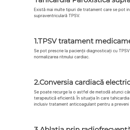
Există mai multe tipuri de tratament care se pot in
supraventriculară TPSV.
1.
TPSV tratament medicam
Se pot prescrie la pacienții diagnosticați cu TPS
normalizarea ritmului cardiac.
2.
Conversia cardiacă electri
Se poate recurge la o astfel de metodă atunci c
terapeutică eficientă. În situația în care tahicardi
inclusiv tratament anticoagulant pentru a preveni a
3.
Ablația prin radiofrecvenț