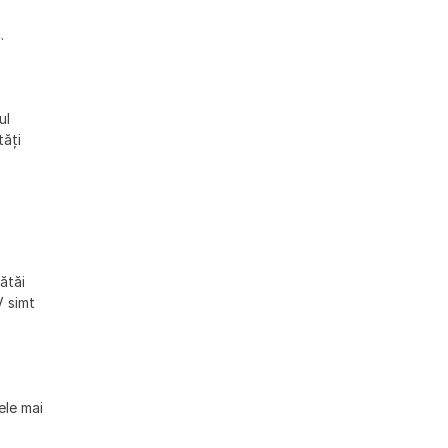
.
ul
tăți
ătăi
V simt
ele mai