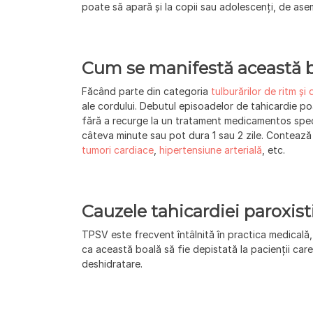
poate să apară și la copii sau adolescenți, de as
Cum se manifestă această b
Făcând parte din categoria
tulburărilor de ritm ș
ale cordului. Debutul episoadelor de tahicardie po
fără a recurge la un tratament medicamentos spec
câteva minute sau pot dura 1 sau 2 zile. Conteaz
tumori cardiace
,
hipertensiune arterială
, etc.
Cauzele tahicardiei paroxist
TPSV este frecvent întâlnită în practica medicală,
ca această boală să fie depistată la pacienții ca
deshidratare.