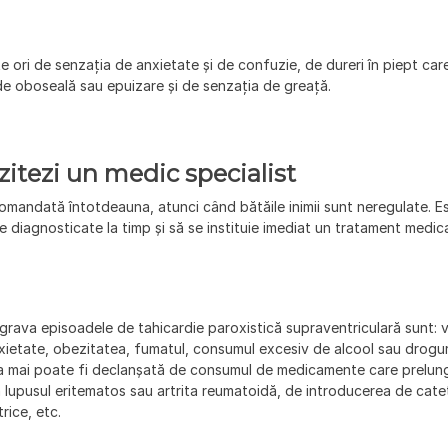
 ori de senzația de anxietate și de confuzie, de dureri în piept care
de oboseală sau epuizare și de senzația de greață.
itezi un medic specialist
omandată întotdeauna, atunci când bătăile inimii sunt neregulate. E
e diagnosticate la timp și să se instituie imediat un tratament medic
 agrava episoadele de tahicardie paroxistică supraventriculară sunt: 
nxietate, obezitatea, fumatul, consumul excesiv de alcool sau drogur
ala mai poate fi declanșată de consumul de medicamente care prelun
lupusul eritematos sau artrita reumatoidă, de introducerea de cate
rice, etc.