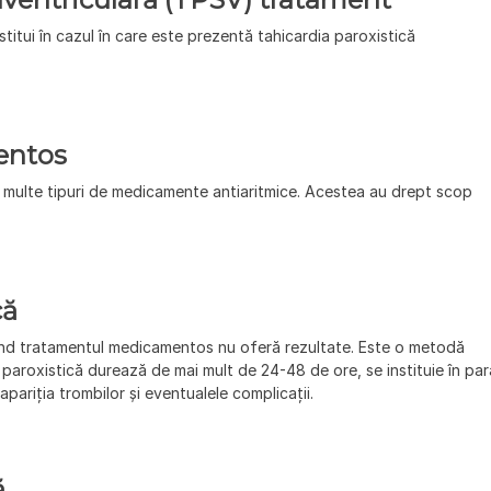
stitui în cazul în care este prezentă tahicardia paroxistică
entos
V multe tipuri de medicamente antiaritmice. Acestea au drept scop
că
ând tratamentul medicamentos nu oferă rezultate. Este o metodă
a paroxistică durează de mai mult de 24-48 de ore, se instituie în par
pariția trombilor și eventualele complicații.
ă