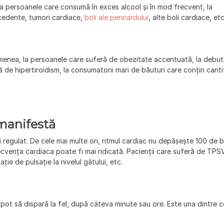
a persoanele care consumă în exces alcool și în mod frecvent, la
ecedente, tumori cardiace,
boli ale pericardului
, alte boli cardiace, etc
emenea, la persoanele care suferă de obezitate accentuată, la debut
 de hipertiroidism, la consumatorii mari de băuturi care conțin canti
manifestă
 regulat. De cele mai multe ori, ritmul cardiac nu depășește 100 de b
recvența cardiaca poate fi mai ridicată. Pacienții care suferă de TPS
ație de pulsație la nivelul gâtului, etc.
pot să dispară la fel, după câteva minute sau ore. Este una dintre c