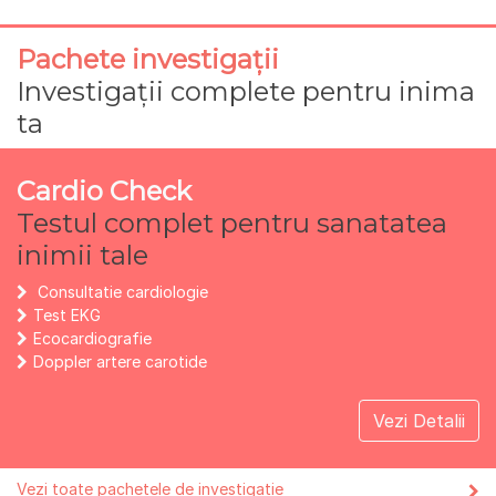
Pachete investigații
Investigații complete pentru inima
ta
Cardio Check
Testul complet pentru sanatatea
inimii tale
Consultatie cardiologie
Test EKG
Ecocardiografie
Doppler artere carotide
Vezi Detalii
Vezi toate pachetele de investigatie