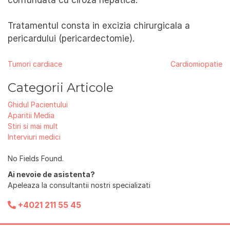
Tratamentul consta in excizia chirurgicala a
pericardului (pericardectomie).
Navigare
Tumori cardiace
Cardiomiopatie
în
Categorii Articole
articole
Ghidul Pacientului
Aparitii Media
Stiri si mai mult
Interviuri medici
No Fields Found.
Ai nevoie de asistenta?
Apeleaza la consultantii nostri specializati
+4021 211 55 45