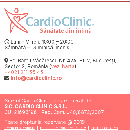
Luni – Vineri: 10:00 – 20:00
Sâmbătă – Duminică: Închis
Bd. Barbu Văcărescu Nr. 42A, Et. 2, Bucuresți,
Sector 2, România (
vezi harta
)
+4021 211 55 45
info@cardioclinic.ro
Site-ul CardioClinic.ro este operat de:
S.C. CARDIO CLINIC S.R.L.
CUI 21693198 | Reg. Com. J40/8872/2007
Toate drepturile rezervate @ 2019
Termeni si conditii
Politica de confidentialitate
Politica cookies