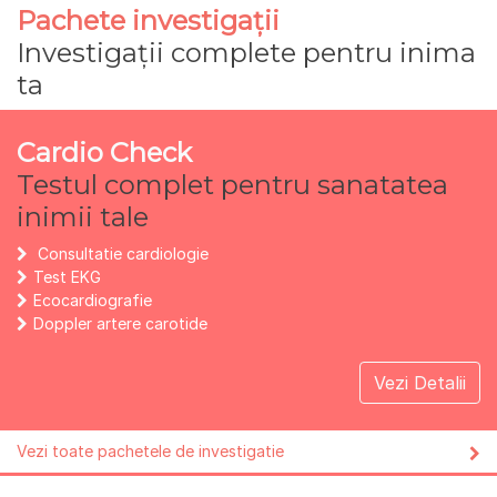
Pachete investigații
Investigații complete pentru inima
ta
Cardio Check
Testul complet pentru sanatatea
inimii tale
Consultatie cardiologie
Test EKG
Ecocardiografie
Doppler artere carotide
Vezi Detalii
Vezi toate pachetele de investigatie