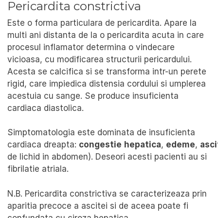
Pericardita constrictiva
Este o forma particulara de pericardita. Apare la
multi ani distanta de la o pericardita acuta in care
procesul inflamator determina o vindecare
vicioasa, cu modificarea structurii pericardului.
Acesta se calcifica si se transforma intr-un perete
rigid, care impiedica distensia cordului si umplerea
acestuia cu sange. Se produce insuficienta
cardiaca diastolica.
Simptomatologia este dominata de insuficienta
cardiaca dreapta:
congestie
hepatica
,
edeme
,
asci
de lichid in abdomen). Deseori acesti pacienti au si
fibrilatie atriala.
N.B. Pericardita constrictiva se caracterizeaza prin
aparitia precoce a ascitei si de aceea poate fi
confundata cu ciroza hepatica.