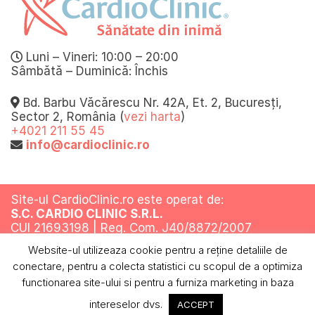
Luni – Vineri: 10:00 – 20:00
Sâmbătă – Duminică: Închis
Bd. Barbu Văcărescu Nr. 42A, Et. 2, Bucuresți,
Sector 2, România (
vezi harta
)
+4021 211 55 45
info@cardioclinic.ro
Site-ul CardioClinic.ro este operat de:
S.C. CARDIO CLINIC S.R.L.
CUI 21693198 | Reg. Com. J40/8872/2007
Website-ul utilizeaza cookie pentru a reţine detaliile de
Toate drepturile rezervate @ 2019
conectare, pentru a colecta statistici cu scopul de a optimiza
Termeni si conditii
Politica de confidentialitate
Politica cookies
ANPC
functionarea site-ului si pentru a furniza marketing in baza
intereselor dvs.
ACCEPT