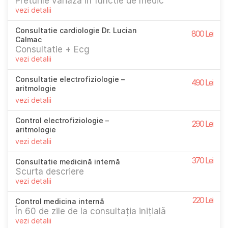
Preturile variaza in functie de medic
vezi detalii
Consultatie cardiologie Dr. Lucian
800 Lei
Calmac
Consultatie + Ecg
vezi detalii
Consultatie electrofiziologie –
490 Lei
aritmologie
vezi detalii
Control electrofiziologie –
290 Lei
aritmologie
vezi detalii
370 Lei
Consultatie medicină internă
Scurta descriere
vezi detalii
220 Lei
Control medicina internă
În 60 de zile de la consultația inițială
vezi detalii