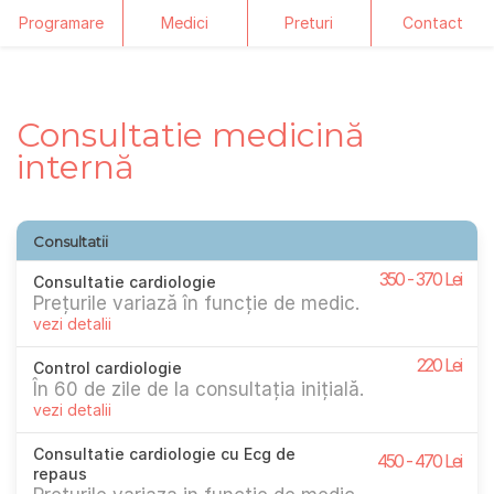
Programare
Medici
Preturi
Contact
Skip
to
content
Consultatie medicină
internă
Consultatii
350 - 370 Lei
Consultatie cardiologie
Prețurile variază în funcție de medic.
vezi detalii
220 Lei
Control cardiologie
În 60 de zile de la consultația inițială.
vezi detalii
Consultatie cardiologie cu Ecg de
450 - 470 Lei
repaus