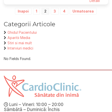
Detalii
Paginație
Inapoi
1
2
3
4
Urmatoarea
articole
Categorii Articole
Ghidul Pacientului
Aparitii Media
Stiri si mai mult
Interviuri medici
No Fields Found.
Luni – Vineri: 10:00 – 20:00
Sâmbătă – Duminică: Închis