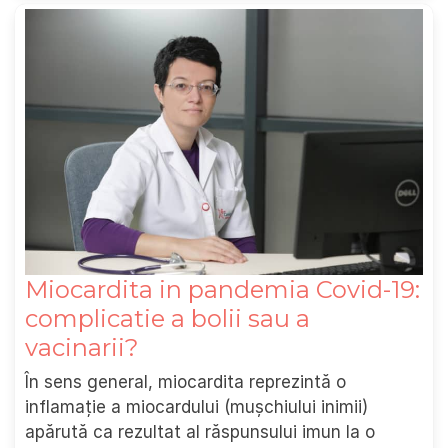
Miocardita in pandemia Covid-19:
complicatie a bolii sau a
vacinarii?
În sens general, miocardita reprezintă o
inflamație a miocardului (mușchiului inimii)
apărută ca rezultat al răspunsului imun la o