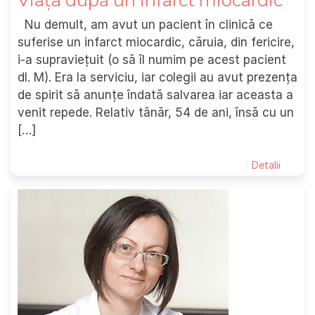
Viața după un infarct miocardic
Nu demult, am avut un pacient în clinică ce
suferise un infarct miocardic, căruia, din fericire,
i-a supraviețuit (o să îl numim pe acest pacient
dl. M). Era la serviciu, iar colegii au avut prezența
de spirit să anunțe îndată salvarea iar aceasta a
venit repede. Relativ tânăr, 54 de ani, însă cu un
[…]
Detalii