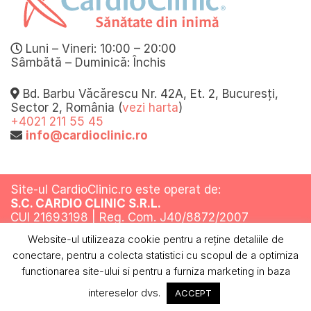
Luni – Vineri: 10:00 – 20:00
Sâmbătă – Duminică: Închis
Bd. Barbu Văcărescu Nr. 42A, Et. 2, Bucuresți,
Sector 2, România (
vezi harta
)
+4021 211 55 45
info@cardioclinic.ro
Site-ul CardioClinic.ro este operat de:
S.C. CARDIO CLINIC S.R.L.
CUI 21693198 | Reg. Com. J40/8872/2007
Website-ul utilizeaza cookie pentru a reţine detaliile de
Toate drepturile rezervate @ 2019
conectare, pentru a colecta statistici cu scopul de a optimiza
Termeni si conditii
Politica de confidentialitate
Politica cookies
ANPC
functionarea site-ului si pentru a furniza marketing in baza
intereselor dvs.
ACCEPT