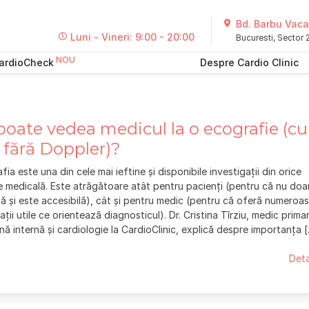
Bd. Barbu Vacar
Luni - Vineri: 9:00 - 20:00
Bucuresti, Sector
ardioCheck
Despre Cardio Clinic
poate vedea medicul la o ecografie (cu
 fără Doppler)?
fia este una din cele mai ieftine și disponibile investigații din orice
e medicală. Este atrăgătoare atât pentru pacienți (pentru că nu doa
ză și este accesibilă), cât și pentru medic (pentru că oferă numeroa
ații utile ce orientează diagnosticul). Dr. Cristina Tîrziu, medic prima
nă internă și cardiologie la CardioClinic, explică despre importanța 
Deta