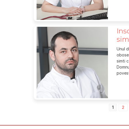
Ins
sim
Unul d
obosea
simti 
Domnul
povest
Paginație
1
2
articole