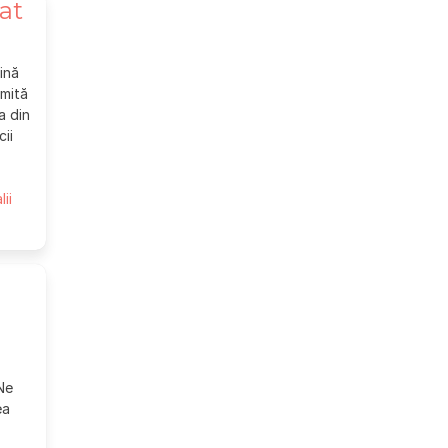
at
cină
umită
a din
cii
lii
a
 Ne
ea