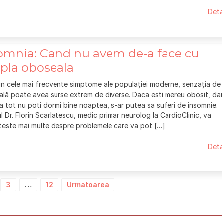
Deta
omnia: Cand nu avem de-a face cu
pla oboseala
in cele mai frecvente simptome ale populației moderne, senzația de
lă poate avea surse extrem de diverse. Daca esti mereu obosit, da
ca tot nu poti dormi bine noaptea, s-ar putea sa suferi de insomnie.
 Dr. Florin Scarlatescu, medic primar neurolog la CardioClinic, va
este mai multe despre problemele care va pot […]
Deta
3
…
12
Urmatoarea