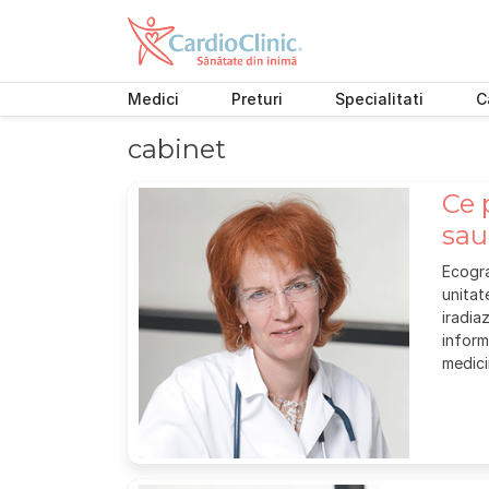
Medici
Preturi
Specialitati
C
Skip
cabinet
to
content
Ce 
sau
Ecogra
unitat
iradia
inform
medici