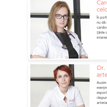
Car
cel
În pof
nu dă 
cardio
țările
intere
Dr.
art
Auzim 
mențin
import
răspun
arteri