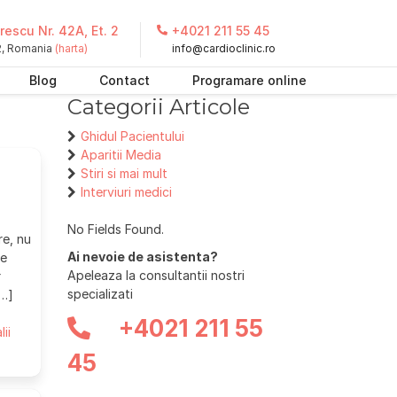
escu Nr. 42A, Et. 2
+4021 211 55 45
 2, Romania
(harta)
info@cardioclinic.ro
Blog
Contact
Programare online
Categorii Articole
Ghidul Pacientului
Aparitii Media
Stiri si mai mult
Interviuri medici
No Fields Found.
re, nu
Ai nevoie de asistenta?
se
Apeleaza la consultantii nostri
r
specializati
[…]
+4021 211 55
lii
45