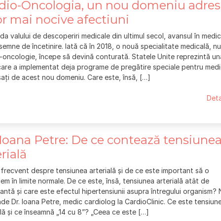
dio-Oncologia, un nou domeniu adres
or mai nocive afectiuni
ida valului de descoperiri medicale din ultimul secol, avansul în medi
semne de încetinire. Iată că în 2018, o nouă specialitate medicală, n
-oncologie, începe să devină conturată. Statele Unite reprezintă un
 care a implementat deja programe de pregătire speciale pentru medi
sați de acest nou domeniu. Care este, însă, […]
Deta
 Ioana Petre: De ce contează tensiune
erială
frecvent despre tensiunea arterială și de ce este important să o
em în limite normale. De ce este, însă, tensiunea arterială atât de
antă și care este efectul hipertensiunii asupra întregului organism?
de Dr. Ioana Petre, medic cardiolog la CardioClinic. Ce este tensiun
ală și ce înseamnă „14 cu 8”? „Ceea ce este […]