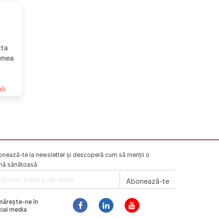
cta
remea
lii
nează-te la newsletter și descoperă cum să menții o
mă sănătoasă
mărește-ne în
ial media