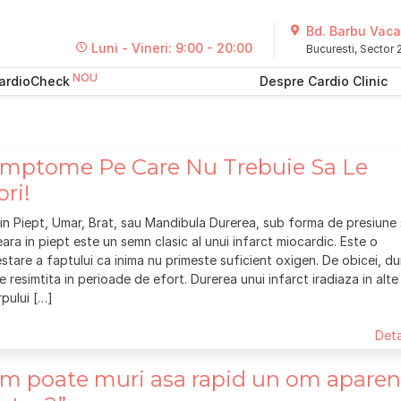
Bd. Barbu Vacar
Luni - Vineri: 9:00 - 20:00
Bucuresti, Sector
ardioCheck
Despre Cardio Clinic
imptome Pe Care Nu Trebuie Sa Le
ori!
 in Piept, Umar, Brat, sau Mandibula Durerea, sub forma de presiune
ara in piept este un semn clasic al unui infarct miocardic. Este o
stare a faptului ca inima nu primeste suficient oxigen. De obicei, du
e resimtita in perioade de efort. Durerea unui infarct iradiaza in alte
rpului […]
Deta
m poate muri asa rapid un om aparen