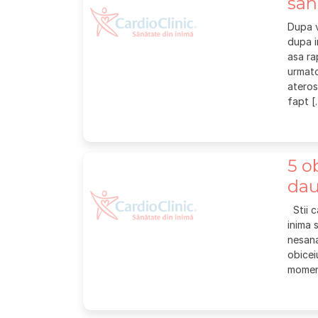
san
Dupa v
dupa i
asa ra
urmato
ateros
fapt [
5 ob
dau
Stii c
inima 
nesana
obicei
momen