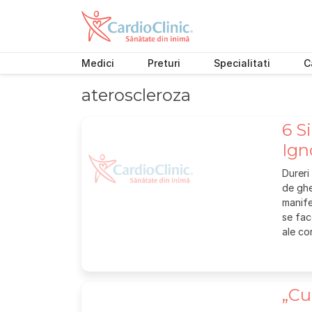
Medici
Preturi
Specialitati
C
Skip
ateroscleroza
to
content
6 S
Ign
Dureri
de ghe
manife
se fac
ale co
„Cu