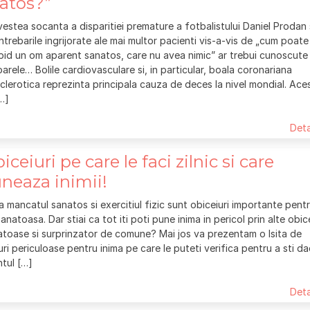
atos?”
estea socanta a disparitiei premature a fotbalistului Daniel Prodan 
ntrebarile ingrijorate ale mai multor pacienti vis-a-vis de „cum poate
pid un om aparent sanatos, care nu avea nimic” ar trebui cunoscute
arele… Bolile cardiovasculare si, in particular, boala coronariana
clerotica reprezinta principala cauza de deces la nivel mondial. Ace
…]
Deta
iceiuri pe care le faci zilnic si care
neaza inimii!
a mancatul sanatos si exercitiul fizic sunt obiceiuri importante pent
sanatoasa. Dar stiai ca tot iti poti pune inima in pericol prin alte obice
toase si surprinzator de comune? Mai jos va prezentam o lsita de
uri periculoase pentru inima pe care le puteti verifica pentru a sti d
tul […]
Deta