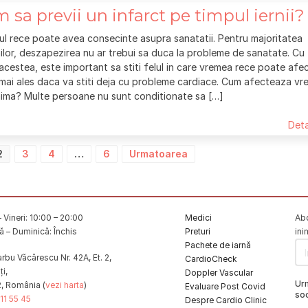
 sa previi un infarct pe timpul iernii?
l rece poate avea consecinte asupra sanatatii. Pentru majoritatea
lor, deszapezirea nu ar trebui sa duca la probleme de sanatate. Cu
acestea, este important sa stiti felul in care vremea rece poate afe
 mai ales daca va stiti deja cu probleme cardiace. Cum afecteaza v
nima? Multe persoane nu sunt conditionate sa […]
Deta
2
3
4
…
6
Urmatoarea
 Vineri: 10:00 – 20:00
Medici
Abo
 – Duminică: Închis
Preturi
ini
Pachete de iarnă
rbu Văcărescu Nr. 42A, Et. 2,
CardioCheck
i,
Doppler Vascular
Ur
2, România (
vezi harta
)
Evaluare Post Covid
soc
11 55 45
Despre Cardio Clinic