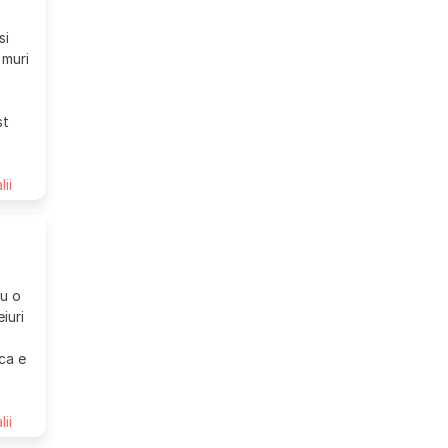
si
 muri
st
lii
ru o
iuri
aca e
lii