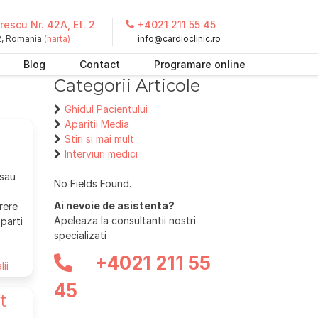
escu Nr. 42A, Et. 2
+4021 211 55 45
 2, Romania
(harta)
info@cardioclinic.ro
Blog
Contact
Programare online
Categorii Articole
Ghidul Pacientului
Aparitii Media
Stiri si mai mult
Interviuri medici
 sau
No Fields Found.
Ai nevoie de asistenta?
rere
Apeleaza la consultantii nostri
 parti
specializati
+4021 211 55
lii
45
t