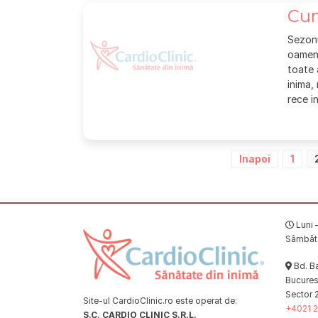
Cum
Sezonu
oameni
toate 
inima,
rece i
Paginație
Inapoi
1
articole
Luni –
Sâmbătă
Bd. Ba
Bucuresț
Sector 
Site-ul CardioClinic.ro este operat de:
+4021 2
S.C. CARDIO CLINIC S.R.L.