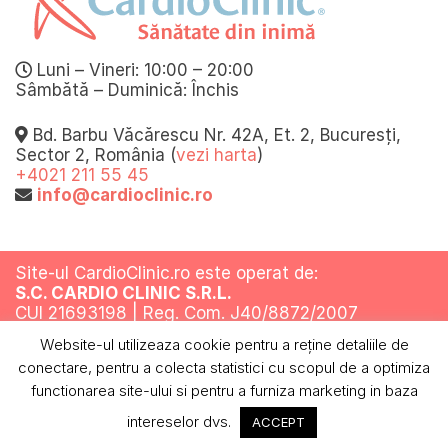
Luni – Vineri: 10:00 – 20:00
Sâmbătă – Duminică: Închis
Bd. Barbu Văcărescu Nr. 42A, Et. 2, Bucuresți,
Sector 2, România (
vezi harta
)
+4021 211 55 45
info@cardioclinic.ro
Site-ul CardioClinic.ro este operat de:
S.C. CARDIO CLINIC S.R.L.
CUI 21693198 | Reg. Com. J40/8872/2007
Website-ul utilizeaza cookie pentru a reţine detaliile de
Toate drepturile rezervate @ 2019
conectare, pentru a colecta statistici cu scopul de a optimiza
Termeni si conditii
Politica de confidentialitate
Politica cookies
ANPC
functionarea site-ului si pentru a furniza marketing in baza
intereselor dvs.
ACCEPT