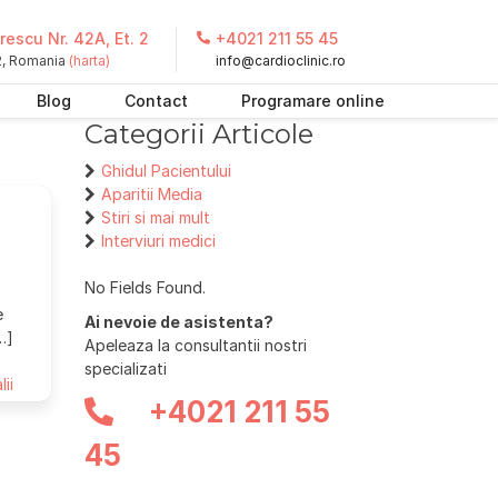
escu Nr. 42A, Et. 2
+4021 211 55 45
 2, Romania
(harta)
info@cardioclinic.ro
Blog
Contact
Programare online
Categorii Articole
Ghidul Pacientului
Aparitii Media
Stiri si mai mult
Interviuri medici
No Fields Found.
e
Ai nevoie de asistenta?
…]
Apeleaza la consultantii nostri
specializati
lii
+4021 211 55
45