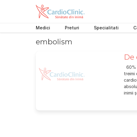
Medici
Preturi
Specialitati
C
Skip
embolism
to
content
De 
60% di
treimi
cardio
absolu
inimii