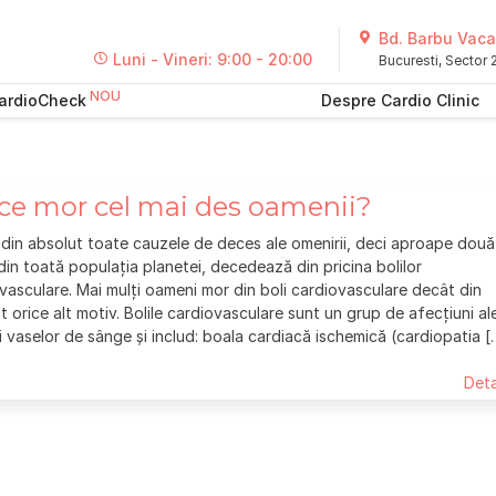
Bd. Barbu Vacar
Luni - Vineri: 9:00 - 20:00
Bucuresti, Sector
ardioCheck
Despre Cardio Clinic
ce mor cel mai des oamenii?
n absolut toate cauzele de deces ale omenirii, deci aproape două
 din toată populația planetei, decedează din pricina bolilor
vasculare. Mai mulți oameni mor din boli cardiovasculare decât din
t orice alt motiv. Bolile cardiovasculare sunt un grup de afecțiuni al
 și vaselor de sânge și includ: boala cardiacă ischemică (cardiopatia [
Deta