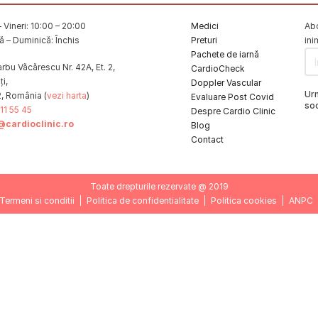
 Vineri: 10:00 – 20:00
Medici
Abo
 – Duminică: Închis
Preturi
ini
Pachete de iarnă
rbu Văcărescu Nr. 42A, Et. 2,
CardioCheck
i,
Doppler Vascular
Ur
2, România (
vezi harta
)
Evaluare Post Covid
soc
11 55 45
Despre Cardio Clinic
@cardioclinic.ro
Blog
Contact
Toate drepturile rezervate @ 2019
Termeni si conditii
Politica de confidentialitate
Politica cookies
ANPC