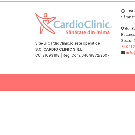
Luni –
Sâmbătă
Bd. Ba
Bucuresț
Sector 
Site-ul CardioClinic.ro este operat de:
+4021 2
S.C. CARDIO CLINIC S.R.L.
info
CUI 21693198 | Reg. Com. J40/8872/2007