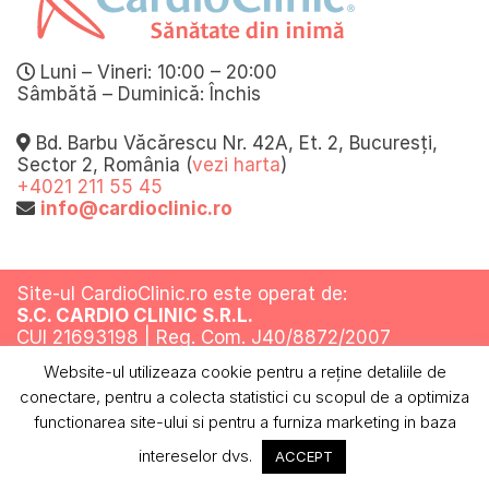
Luni – Vineri: 10:00 – 20:00
Sâmbătă – Duminică: Închis
Bd. Barbu Văcărescu Nr. 42A, Et. 2, Bucuresți,
Sector 2, România (
vezi harta
)
+4021 211 55 45
info@cardioclinic.ro
Site-ul CardioClinic.ro este operat de:
S.C. CARDIO CLINIC S.R.L.
CUI 21693198 | Reg. Com. J40/8872/2007
Website-ul utilizeaza cookie pentru a reţine detaliile de
Toate drepturile rezervate @ 2019
conectare, pentru a colecta statistici cu scopul de a optimiza
Termeni si conditii
Politica de confidentialitate
Politica cookies
ANPC
functionarea site-ului si pentru a furniza marketing in baza
intereselor dvs.
ACCEPT