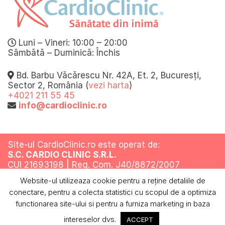
Luni – Vineri: 10:00 – 20:00
Sâmbătă – Duminică: Închis
Bd. Barbu Văcărescu Nr. 42A, Et. 2, Bucuresți,
Sector 2, România (
vezi harta
)
+4021 211 55 45
info@cardioclinic.ro
Site-ul CardioClinic.ro este operat de:
S.C. CARDIO CLINIC S.R.L.
CUI 21693198 | Reg. Com. J40/8872/2007
Website-ul utilizeaza cookie pentru a reţine detaliile de
Toate drepturile rezervate @ 2019
conectare, pentru a colecta statistici cu scopul de a optimiza
Termeni si conditii
Politica de confidentialitate
Politica cookies
ANPC
functionarea site-ului si pentru a furniza marketing in baza
intereselor dvs.
ACCEPT