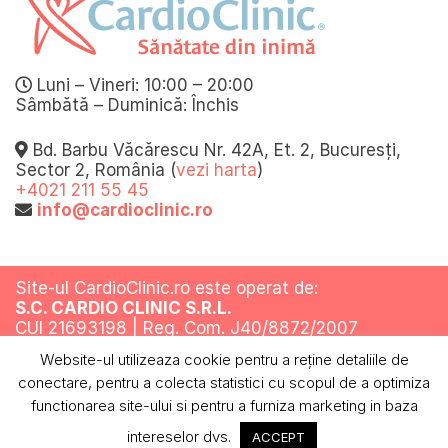
Luni – Vineri: 10:00 – 20:00
Sâmbătă – Duminică: Închis
Bd. Barbu Văcărescu Nr. 42A, Et. 2, Bucuresți,
Sector 2, România (
vezi harta
)
+4021 211 55 45
info@cardioclinic.ro
Site-ul CardioClinic.ro este operat de:
S.C. CARDIO CLINIC S.R.L.
CUI 21693198 | Reg. Com. J40/8872/2007
Website-ul utilizeaza cookie pentru a reţine detaliile de
Toate drepturile rezervate @ 2019
conectare, pentru a colecta statistici cu scopul de a optimiza
Termeni si conditii
Politica de confidentialitate
Politica cookies
ANPC
functionarea site-ului si pentru a furniza marketing in baza
intereselor dvs.
ACCEPT