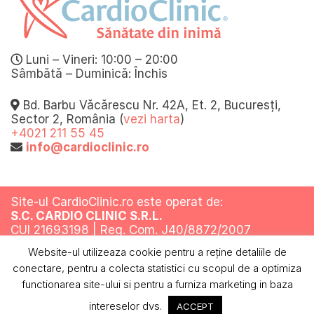
Luni – Vineri: 10:00 – 20:00
Sâmbătă – Duminică: Închis
Bd. Barbu Văcărescu Nr. 42A, Et. 2, Bucuresți,
Sector 2, România (
vezi harta
)
+4021 211 55 45
info@cardioclinic.ro
Site-ul CardioClinic.ro este operat de:
S.C. CARDIO CLINIC S.R.L.
CUI 21693198 | Reg. Com. J40/8872/2007
Website-ul utilizeaza cookie pentru a reţine detaliile de
Toate drepturile rezervate @ 2019
conectare, pentru a colecta statistici cu scopul de a optimiza
Termeni si conditii
Politica de confidentialitate
Politica cookies
ANPC
functionarea site-ului si pentru a furniza marketing in baza
intereselor dvs.
ACCEPT