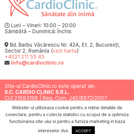
Luni – Vineri: 10:00 – 20:00
Sâmbătă – Duminică: Închis
Bd. Barbu Văcărescu Nr. 42A, Et. 2, Bucuresți,
Sector 2, România (
vezi harta
)
+4021 211 55 45
info@cardioclinic.ro
Site-ul CardioClinic.ro este operat de:
S.C. CARDIO CLINIC S.R.L.
CUI 21693198 | Reg. Com. J40/8872/2007
Website-ul utilizeaza cookie pentru a reţine detaliile de
Toate drepturile rezervate @ 2019
conectare, pentru a colecta statistici cu scopul de a optimiza
Termeni si conditii
Politica de confidentialitate
Politica cookies
ANPC
functionarea site-ului si pentru a furniza marketing in baza
intereselor dvs.
ACCEPT