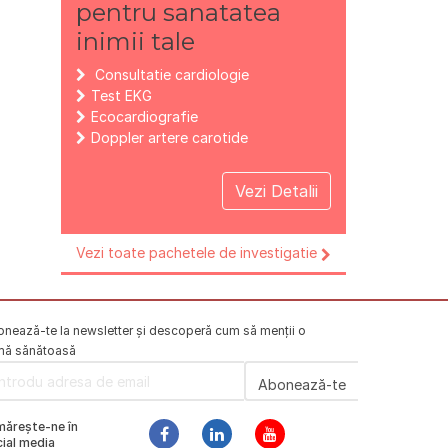
pentru sanatatea
inimii tale
Consultatie cardiologie
Test EKG
Ecocardiografie
Doppler artere carotide
Vezi Detalii
Vezi toate pachetele de investigatie
nează-te la newsletter și descoperă cum să menții o
mă sănătoasă
mărește-ne în
ial media