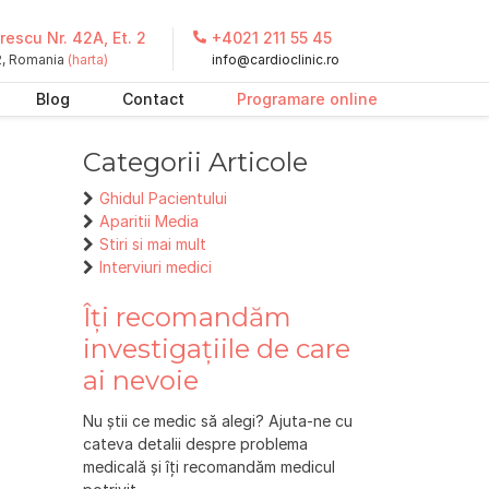
escu Nr. 42A, Et. 2
+4021 211 55 45
 2, Romania
(harta)
info@cardioclinic.ro
Blog
Contact
Programare online
Categorii Articole
Ghidul Pacientului
Aparitii Media
Stiri si mai mult
Interviuri medici
Îți recomandăm
investigațiile de care
ai nevoie
Nu știi ce medic să alegi? Ajuta-ne cu
cateva detalii despre problema
medicală și îți recomandăm medicul