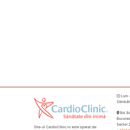
Luni –
Sâmbătă
Bd. Ba
Bucuresț
Sector 
Site-ul CardioClinic.ro este operat de: