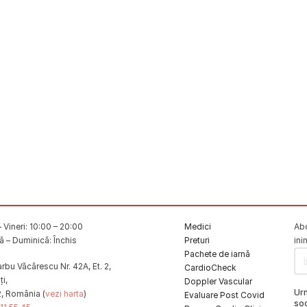
 Vineri: 10:00 – 20:00
Medici
Abo
 – Duminică: Închis
Preturi
ini
Pachete de iarnă
rbu Văcărescu Nr. 42A, Et. 2,
CardioCheck
i,
Doppler Vascular
Ur
2, România (
vezi harta
)
Evaluare Post Covid
soc