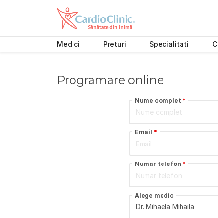
Medici
Preturi
Specialitati
C
Skip
to
content
Programare online
Nume complet
*
Email
*
Numar telefon
*
Alege medic