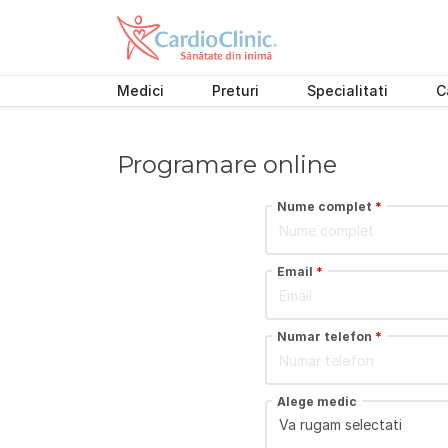
Medici
Preturi
Specialitati
C
Skip
to
content
Programare online
Nume complet
*
Email
*
Numar telefon
*
Alege medic