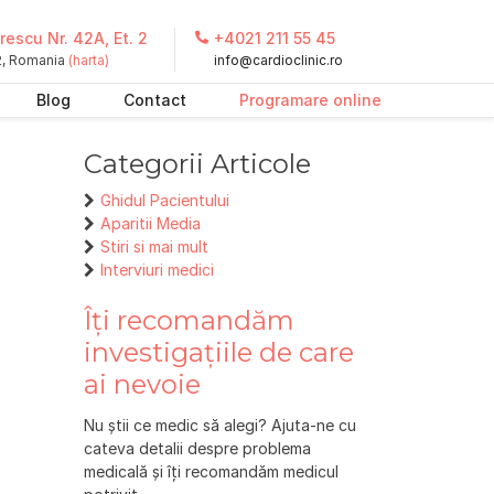
escu Nr. 42A, Et. 2
+4021 211 55 45
 2, Romania
(harta)
info@cardioclinic.ro
Blog
Contact
Programare online
Categorii Articole
Ghidul Pacientului
Aparitii Media
Stiri si mai mult
Interviuri medici
Îți recomandăm
investigațiile de care
ai nevoie
Nu știi ce medic să alegi? Ajuta-ne cu
cateva detalii despre problema
medicală și îți recomandăm medicul