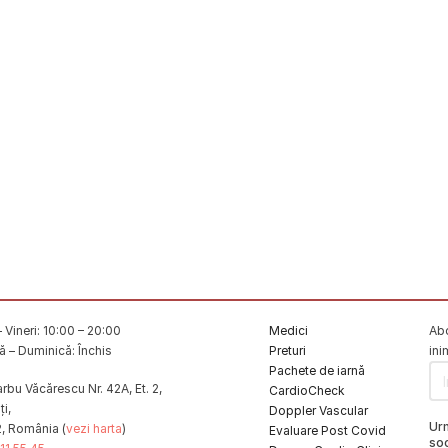
 Vineri: 10:00 – 20:00
Medici
Abo
 – Duminică: Închis
Preturi
ini
Pachete de iarnă
rbu Văcărescu Nr. 42A, Et. 2,
CardioCheck
i,
Doppler Vascular
Ur
2, România (
vezi harta
)
Evaluare Post Covid
soc