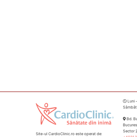
Luni –
Sâmbătă
Bd. Ba
Bucuresț
Sector 
Site-ul CardioClinic.ro este operat de: