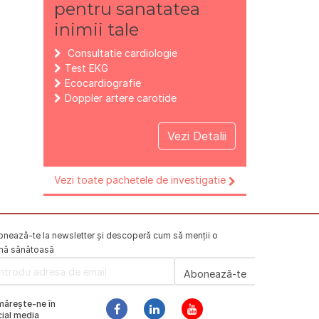
pentru sanatatea
inimii tale
Consultatie cardiologie
Test EKG
Ecocardiografie
Doppler artere carotide
Vezi Detalii
Vezi toate pachetele de investigatie
nează-te la newsletter și descoperă cum să menții o
mă sănătoasă
mărește-ne în
ial media