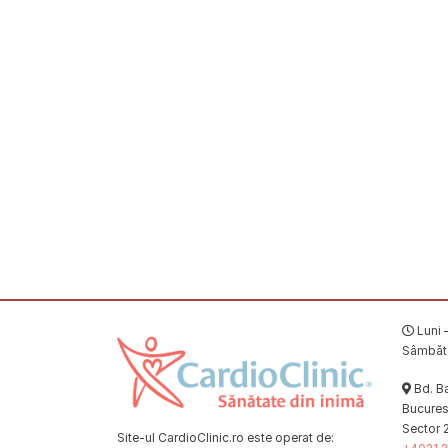
Luni –
Sâmbătă
Bd. Ba
Bucuresț
Sector 
Site-ul CardioClinic.ro este operat de: