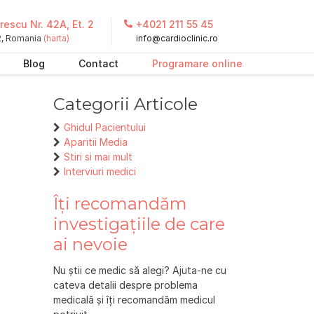
escu Nr. 42A, Et. 2
+4021 211 55 45
 2, Romania
(harta)
info@cardioclinic.ro
Blog
Contact
Programare online
Categorii Articole
Ghidul Pacientului
Aparitii Media
Stiri si mai mult
Interviuri medici
Îți recomandăm
investigațiile de care
ai nevoie
Nu știi ce medic să alegi? Ajuta-ne cu
cateva detalii despre problema
medicală și îți recomandăm medicul