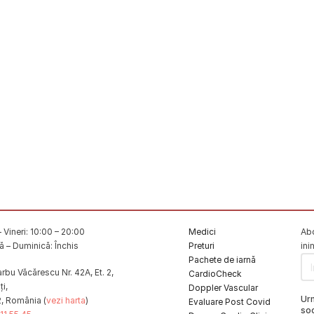
 Vineri: 10:00 – 20:00
Medici
Abo
 – Duminică: Închis
Preturi
ini
Pachete de iarnă
rbu Văcărescu Nr. 42A, Et. 2,
CardioCheck
i,
Doppler Vascular
Ur
2, România (
vezi harta
)
Evaluare Post Covid
soc