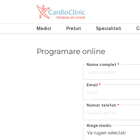
Medici
Preturi
Specialitati
C
Skip
to
content
Programare online
Nume complet
*
Email
*
Numar telefon
*
Alege medic