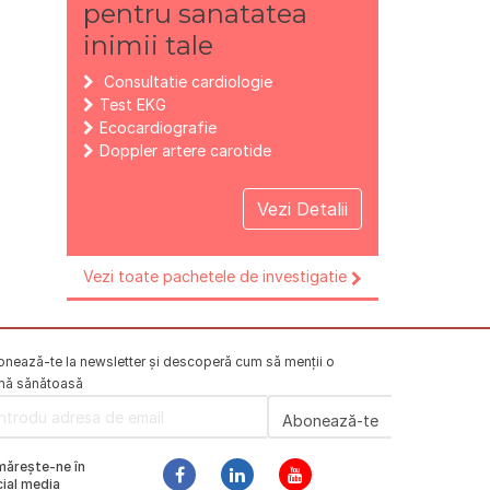
pentru sanatatea
inimii tale
Consultatie cardiologie
Test EKG
Ecocardiografie
Doppler artere carotide
Vezi Detalii
Vezi toate pachetele de investigatie
nează-te la newsletter și descoperă cum să menții o
mă sănătoasă
mărește-ne în
ial media