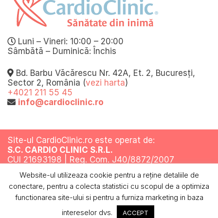
Luni – Vineri: 10:00 – 20:00
Sâmbătă – Duminică: Închis
Bd. Barbu Văcărescu Nr. 42A, Et. 2, Bucuresți,
Sector 2, România (
vezi harta
)
+4021 211 55 45
info@cardioclinic.ro
Site-ul CardioClinic.ro este operat de:
S.C. CARDIO CLINIC S.R.L.
CUI 21693198 | Reg. Com. J40/8872/2007
Website-ul utilizeaza cookie pentru a reţine detaliile de
Toate drepturile rezervate @ 2019
conectare, pentru a colecta statistici cu scopul de a optimiza
Termeni si conditii
Politica de confidentialitate
Politica cookies
ANPC
functionarea site-ului si pentru a furniza marketing in baza
intereselor dvs.
ACCEPT