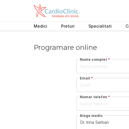
Medici
Preturi
Specialitati
C
Skip
to
content
Programare online
Nume complet
*
Email
*
Numar telefon
*
Alege medic