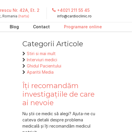
escu Nr. 42A, Et. 2
+4021 211 55 45
 2, Romania
(harta)
info@cardioclinic.ro
Blog
Contact
Programare online
Categorii Articole
Stiri si mai mult
Interviuri medici
Ghidul Pacientului
Aparitii Media
Îți recomandăm
investigațiile de care
ai nevoie
Nu știi ce medic să alegi? Ajuta-ne cu
cateva detalii despre problema
medicală și îți recomandăm medicul