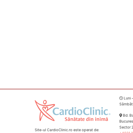
Luni –
Sâmbătă
Bd. Ba
Bucuresț
Sector 
Site-ul CardioClinic.ro este operat de: