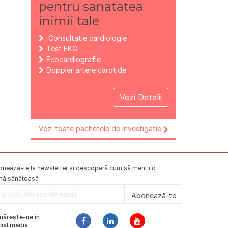
pentru sanatatea
inimii tale
Consultatie cardiologie
Test EKG
Ecocardiografie
Doppler artere carotide
Vezi Detalii
Vezi toate pachetele de investigatie
nează-te la newsletter și descoperă cum să menții o
mă sănătoasă
mărește-ne în
ial media