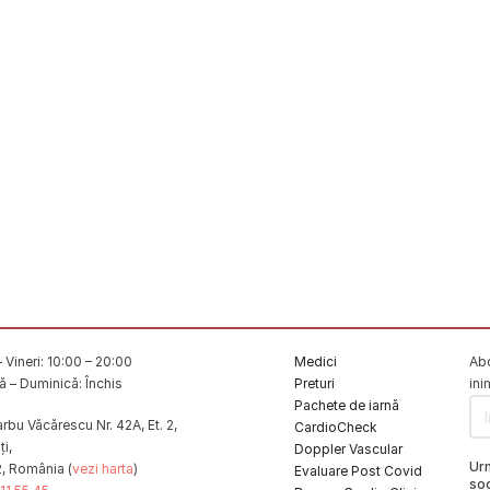
 Vineri: 10:00 – 20:00
Medici
Abo
 – Duminică: Închis
Preturi
ini
Pachete de iarnă
rbu Văcărescu Nr. 42A, Et. 2,
CardioCheck
i,
Doppler Vascular
Ur
2, România (
vezi harta
)
Evaluare Post Covid
soc